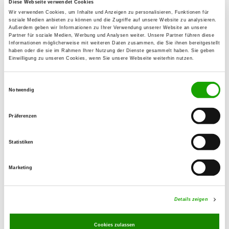
47877 Willich
Diese Webseite verwendet Cookies
Wir verwenden Cookies, um Inhalte und Anzeigen zu personalisieren, Funktionen für
Übungsplatz:
soziale Medien anbieten zu können und die Zugriffe auf unsere Website zu analysieren.
Außerdem geben wir Informationen zu Ihrer Verwendung unserer Website an unsere
Flöthweg
Partner für soziale Medien, Werbung und Analysen weiter. Unsere Partner führen diese
Informationen möglicherweise mit weiteren Daten zusammen, die Sie ihnen bereitgestellt
47877 Anrath
haben oder die sie im Rahmen Ihrer Nutzung der Dienste gesammelt haben. Sie geben
Einwilligung zu unseren Cookies, wenn Sie unsere Webseite weiterhin nutzen.
E-Mail:
peter@sv-og-anrath.de
Einwilligungsauswahl
Notwendig
Angebot:
Unterordnung, Schutzdienst
Präferenzen
Übungszeiten im Sommer:
Statistiken
Montag
17:00 h - 21:00 h
Marketing
Donnerstag
17:00 h - 21:00 h
Samstag
16:00 h - 21:00 h
Details zeigen
Übungszeiten im Winter:
Montag
17:00 h - 21:00 h
Cookies zulassen