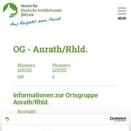
MENU
OG - Anrath/Rhld.
Numero
Numero
LOI/SZ:
LOI/SZ:
339
5
Informationen zur Ortsgruppe
Anrath/Rhld.
Kontakt:
Peter Mackes
Am Hüevel 28