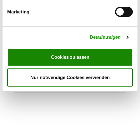
Details
98574 Schmalkalden
Marketing
OG - Struth-Helmershof "Am
Düschenberg"
Details zeigen
Helmerser Feld
Details
98593 Struth-Helmershof
Cookies zulassen
OG - Immelborn
Am Sportplatz 1
Nur notwendige Cookies verwenden
Details
36433 Immelborn