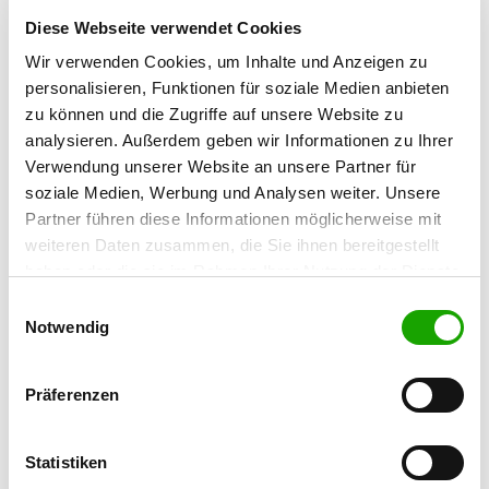
Diese Webseite verwendet Cookies
OG - Zella-Mehlis "Am Finkenhügel"
Wir verwenden Cookies, um Inhalte und Anzeigen zu
e.V.
personalisieren, Funktionen für soziale Medien anbieten
Am Finkenhügel
zu können und die Zugriffe auf unsere Website zu
Details
98544 Zella-Mehlis
analysieren. Außerdem geben wir Informationen zu Ihrer
Verwendung unserer Website an unsere Partner für
soziale Medien, Werbung und Analysen weiter. Unsere
OG - Roßdorf/Rhön
Partner führen diese Informationen möglicherweise mit
Am Park 5
Details
weiteren Daten zusammen, die Sie ihnen bereitgestellt
98590 Rossdorf/Rhön
haben oder die sie im Rahmen Ihrer Nutzung der Dienste
gesammelt haben. Sie geben Einwilligung zu unseren
Einwilligungsauswahl
OG - Brotterode
Cookies, wenn Sie unsere Webseite weiterhin nutzen.
Notwendig
Details
98599 Botterode
Präferenzen
OG - Schmalkalden e.V.
Statistiken