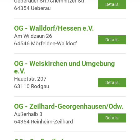
Ueberauer Str./Chemnitzer Str.
Details
64354 Ueberau
OG - Walldorf/Hessen e.V.
Am Wildzaun 26
Details
64546 Mörfelden-Walldorf
OG - Weiskirchen und Umgebung
e.V.
Hauptstr. 207
Details
63110 Rodgau
OG - Zeilhard-Georgenhausen/Odw.
Außerhalb 3
Details
64354 Reinheim-Zeilhard