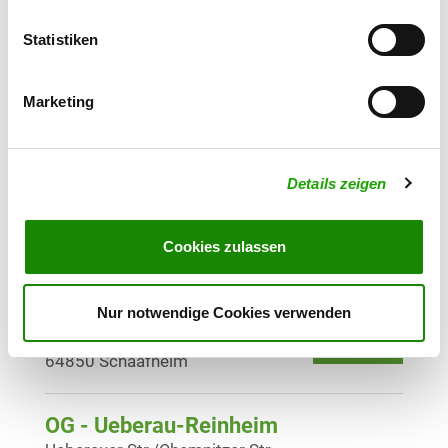
Details
63110 Nieder-Roden
Statistiken
OG - Ober-Ramstadt e.V.
Marketing
Steinackerstr 92 B
Details
64372 Ober-Ramstadt
Details zeigen
OG - Offenbach/M.
An der Klingenstr.
Details
63075 Offenbach Waldheim
Cookies zulassen
OG - Schaafheim
Nur notwendige Cookies verwenden
Eichenweg
Details
64850 Schaafheim
OG - Ueberau-Reinheim