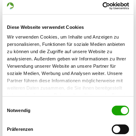
Details
63477 Maintal-Dörnigheim
OG - Mörfelden e.V.
Diese Webseite verwendet Cookies
Am Alten Gerauer Weg 19
Details
Wir verwenden Cookies, um Inhalte und Anzeigen zu
64546 Mörfelden-Walldorf
personalisieren, Funktionen für soziale Medien anbieten
zu können und die Zugriffe auf unsere Website zu
OG - Mühlheim/Main
analysieren. Außerdem geben wir Informationen zu Ihrer
Verwendung unserer Website an unsere Partner für
Spessartstr. 155
Details
soziale Medien, Werbung und Analysen weiter. Unsere
63165 Mühlheim
Partner führen diese Informationen möglicherweise mit
weiteren Daten zusammen, die Sie ihnen bereitgestellt
OG - Münster Bez.Dieburg
haben oder die sie im Rahmen Ihrer Nutzung der Dienste
Münster Breitefeld
gesammelt haben. Sie geben Einwilligung zu unseren
Einwilligungsauswahl
Details
64839 Münster
Cookies, wenn Sie unsere Webseite weiterhin nutzen.
Notwendig
OG - Nieder-Roden e.V.
Präferenzen
Neckarstraße, Ecke Hörnergraben