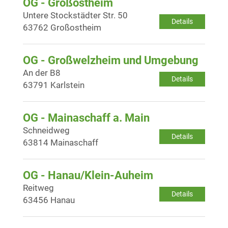
OG - Großostheim
Untere Stockstädter Str. 50
Details
63762 Großostheim
OG - Großwelzheim und Umgebung
An der B8
Details
63791 Karlstein
OG - Mainaschaff a. Main
Schneidweg
Details
63814 Mainaschaff
OG - Hanau/Klein-Auheim
Reitweg
Details
63456 Hanau