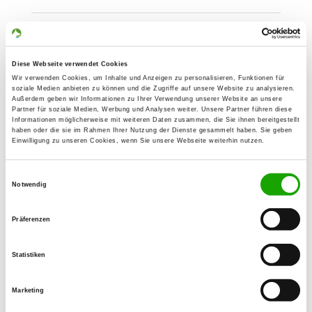
OG - Hannover-Mitte e.V.
Pänner-Schuster-Weg 53
Details
Diese Webseite verwendet Cookies
30519 Hannover
Wir verwenden Cookies, um Inhalte und Anzeigen zu personalisieren, Funktionen für
soziale Medien anbieten zu können und die Zugriffe auf unsere Website zu analysieren.
Außerdem geben wir Informationen zu Ihrer Verwendung unserer Website an unsere
OG - Hannover-Ricklingen
Partner für soziale Medien, Werbung und Analysen weiter. Unsere Partner führen diese
Informationen möglicherweise mit weiteren Daten zusammen, die Sie ihnen bereitgestellt
Vor der Kornhast 16
haben oder die sie im Rahmen Ihrer Nutzung der Dienste gesammelt haben. Sie geben
Details
Einwilligung zu unseren Cookies, wenn Sie unsere Webseite weiterhin nutzen.
30459 Hannover
Einwilligungsauswahl
Notwendig
OG - Hildesheim-West
Am Mastberg 2
Details
Präferenzen
31137 Hildesheim-Himmelsthür
Statistiken
OG - Hildesheim von 1911
Wiesenstr. 90
Marketing
Details
31141 Hildesheim