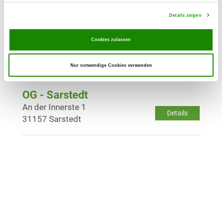
Details zeigen
OG - Gronau 2012
Am Windmühlenberg (unterhalb
Cookies zulassen
Details
Stadtpark)
31028 Gronau (Leine)
Nur notwendige Cookies verwenden
OG - Sarstedt
An der Innerste 1
Details
31157 Sarstedt