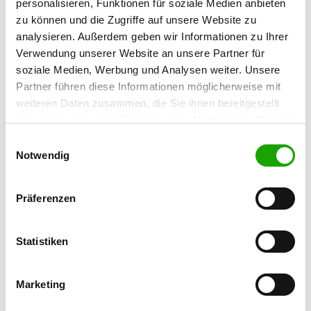
29225 Celle
personalisieren, Funktionen für soziale Medien anbieten
zu können und die Zugriffe auf unsere Website zu
Übungsplatz:
analysieren. Außerdem geben wir Informationen zu Ihrer
An der Innerste 1
Verwendung unserer Website an unsere Partner für
31157 Sarstedt
soziale Medien, Werbung und Analysen weiter. Unsere
Handy:
Partner führen diese Informationen möglicherweise mit
0170 2194789
weiteren Daten zusammen, die Sie ihnen bereitgestellt
haben oder die sie im Rahmen Ihrer Nutzung der Dienste
E-Mail:
gesammelt haben. Sie geben Einwilligung zu unseren
Einwilligungsauswahl
joergschrader@htp-tel.de
Cookies, wenn Sie unsere Webseite weiterhin nutzen.
Notwendig
Angebot:
Welpenspielstunde, Junghundgruppe,
Präferenzen
Faehrte, Unterordnung, Schutzdienst,
Ringtraining
Statistiken
Übungszeiten im Sommer:
Dienstag
18:00 - 21:00
Marketing