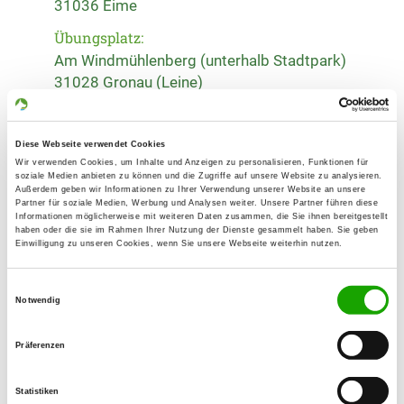
31036 Eime
Übungsplatz:
Am Windmühlenberg (unterhalb Stadtpark)
31028 Gronau (Leine)
Numero di telefono:
05185 6885
Diese Webseite verwendet Cookies
Wir verwenden Cookies, um Inhalte und Anzeigen zu personalisieren, Funktionen für
Handy:
soziale Medien anbieten zu können und die Zugriffe auf unsere Website zu analysieren.
01512 8779744
Außerdem geben wir Informationen zu Ihrer Verwendung unserer Website an unsere
Partner für soziale Medien, Werbung und Analysen weiter. Unsere Partner führen diese
Informationen möglicherweise mit weiteren Daten zusammen, die Sie ihnen bereitgestellt
E-Mail:
haben oder die sie im Rahmen Ihrer Nutzung der Dienste gesammelt haben. Sie geben
Einwilligung zu unseren Cookies, wenn Sie unsere Webseite weiterhin nutzen.
og-gronau2012@gmx.de
Homepage:
Einwilligungsauswahl
Notwendig
www.sv-gronau2012.de
Präferenzen
Angebot:
Faehrte, Unterordnung, Schutzdienst,
RallyObedience
Statistiken