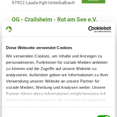
97922 Lauda-Kgh-Unterbalbach
OG - Crailsheim - Rot am See e.V.
Am Weinertsfeld
Details
74585 Rot am See
Diese Webseite verwendet Cookies
OG - Hohenlohe-Öhringen e.V.
Nussbaumweg (Verlängerung)
Wir verwenden Cookies, um Inhalte und Anzeigen zu
Details
74613 Öhringen
personalisieren, Funktionen für soziale Medien anbieten
zu können und die Zugriffe auf unsere Website zu
analysieren. Außerdem geben wir Informationen zu Ihrer
OG - Mainhardter Wald e.V.
Verwendung unserer Website an unsere Partner für
In der Halde
soziale Medien, Werbung und Analysen weiter. Unsere
Details
71543 Wüstenrot - Finsterrot
Partner führen diese Informationen möglicherweise mit
weiteren Daten zusammen, die Sie ihnen bereitgestellt
haben oder die sie im Rahmen Ihrer Nutzung der Dienste
OG - Neuenstein e.V.
gesammelt haben. Sie geben Einwilligung zu unseren
Straßenäcker 1
Einwilligungsauswahl