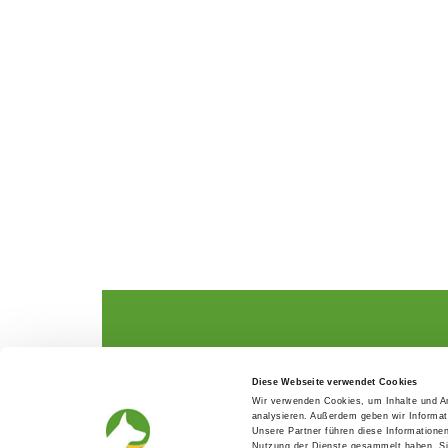
The German Shepherd
The Club
Diese Webseite verwendet Cookies
Everything about the breed
Structur
Wir verwenden Cookies, um Inhalte und An
Breeding and upbringing
SV magazine
analysieren. Außerdem geben wir Informat
Activ with dog
Local groups
Unsere Partner führen diese Informatione
Helper and saviour
Youth
Nutzung der Dienste gesammelt haben. Sie