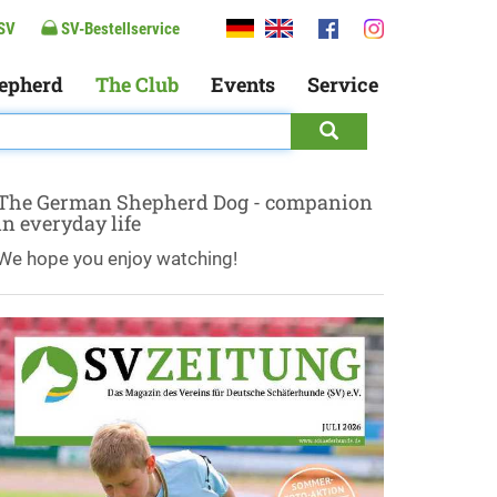
SV
SV-Bestellservice
epherd
The Club
Events
Service
The German Shepherd Dog - companion
in everyday life
We hope you enjoy watching!