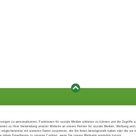
Events
Service
Association's main events
Become a member
zeigen zu personalisieren, Funktionen für soziale Medien anbieten zu können und die Zugriffe 
Supra-regional events VDH/FCI
Paymentsystem
ionen zu Ihrer Verwendung unserer Website an unsere Partner für soziale Medien, Werbung und 
Events calender
Forms, information b
n möglicherweise mit weiteren Daten zusammen, die Sie ihnen bereitgestellt haben oder die sie 
directories
 geben Einwilligung zu unseren Cookies, wenn Sie unsere Webseite weiterhin nutzen.