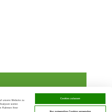
Cookies zulassen
auf unsere Website zu
Analysen weiter.
rochures,
im Rahmen Ihrer
Nur notwendige Cookies verwenden