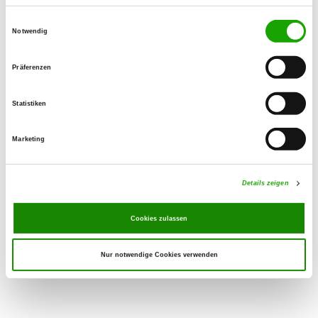
Münsterländerweg 3
Einwilligungsauswahl
26446 Friedeburg
Notwendig
Übungsplatz:
Am Weinertsfeld
Präferenzen
74585 Rot am See
Statistiken
Handy:
0173 3707627
Marketing
E-Mail:
sonja@lotterer.net
Details zeigen
Cookies zulassen
Nur notwendige Cookies verwenden