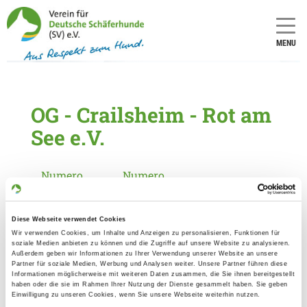
MENU
OG - Crailsheim - Rot am
See e.V.
Numero
Numero
LOI/SZ:
LOI/SZ:
1464
13
Diese Webseite verwendet Cookies
Wir verwenden Cookies, um Inhalte und Anzeigen zu personalisieren, Funktionen für
Informationen zur Ortsgruppe
soziale Medien anbieten zu können und die Zugriffe auf unsere Website zu analysieren.
Außerdem geben wir Informationen zu Ihrer Verwendung unserer Website an unsere
Crailsheim - Rot am See e.V.
Partner für soziale Medien, Werbung und Analysen weiter. Unsere Partner führen diese
Informationen möglicherweise mit weiteren Daten zusammen, die Sie ihnen bereitgestellt
Kontakt:
haben oder die sie im Rahmen Ihrer Nutzung der Dienste gesammelt haben. Sie geben
Einwilligung zu unseren Cookies, wenn Sie unsere Webseite weiterhin nutzen.
Sonja Lotterer