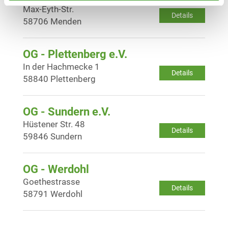
Max-Eyth-Str.
Details
58706 Menden
OG - Plettenberg e.V.
In der Hachmecke 1
Details
58840 Plettenberg
OG - Sundern e.V.
Hüstener Str. 48
Details
59846 Sundern
OG - Werdohl
Goethestrasse
Details
58791 Werdohl