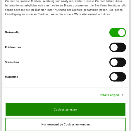
Partner für soziale Medien, Werbung und Analysen weiter. Unsere Partner führen diese
Oppelner Straße
Informationen möglicherweise mit weiteren Daten zusammen, die Sie ihnen bereitgestellt
Details
58642 Iserlohn-Letmathe
haben oder die sie im Rahmen Ihrer Nutzung der Dienste gesammelt haben. Sie geben
Einwilligung zu unseren Cookies, wenn Sie unsere Webseite weiterhin nutzen.
OG - Iserlohn
Einwilligungsauswahl
Notwendig
In der Läger 19
Details
58644 Iserlohn
Präferenzen
OG - Iserlohn-Letmathe
Statistiken
Immermannstr. 8
Details
58636 Iserlohn
Marketing
OG - Lüdenscheid
Details zeigen
Felde 81
Details
58515 Lüdenscheid
Cookies zulassen
Nur notwendige Cookies verwenden
OG - Menden