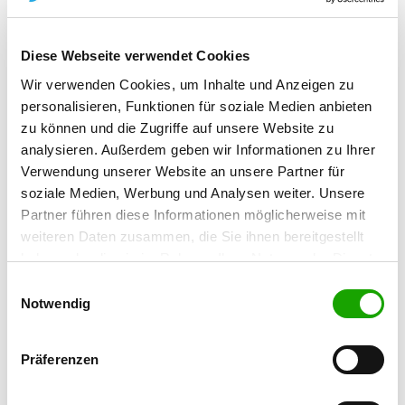
OG - Gambach
Diese Webseite verwendet Cookies
Goldwiesenweg 14
Details
Wir verwenden Cookies, um Inhalte und Anzeigen zu
35516 Münzenberg-Gambach
personalisieren, Funktionen für soziale Medien anbieten
zu können und die Zugriffe auf unsere Website zu
OG - Großen-Buseck
analysieren. Außerdem geben wir Informationen zu Ihrer
Verwendung unserer Website an unsere Partner für
Am hohen Berg
Details
soziale Medien, Werbung und Analysen weiter. Unsere
35418 Buseck
Partner führen diese Informationen möglicherweise mit
weiteren Daten zusammen, die Sie ihnen bereitgestellt
OG - Grünberg
haben oder die sie im Rahmen Ihrer Nutzung der Dienste
Am Walkweg 6
gesammelt haben. Sie geben Einwilligung zu unseren
Einwilligungsauswahl
Details
35305 Grünberg
Cookies, wenn Sie unsere Webseite weiterhin nutzen.
Notwendig
OG - Hungen
Präferenzen
Holzbrückenweg
Details
35410 Hungen