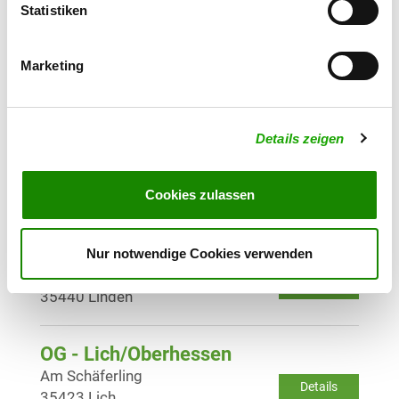
Statistiken
OG - Kirch-Pohl-Göns
Marketing
Details
35428 Kirchgöns
Details zeigen
OG - Lang-Göns
Am Alten Stuck 7
Details
35428 Langgöns
Cookies zulassen
OG - Leihgestern
Nur notwendige Cookies verwenden
GMPW+Q2 Linden
Details
35440 Linden
OG - Lich/Oberhessen
Am Schäferling
Details
35423 Lich