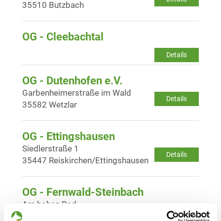
35510 Butzbach
OG - Cleebachtal
Details
OG - Dutenhofen e.V.
Garbenheimerstraße im Wald
Details
35582 Wetzlar
OG - Ettingshausen
Siedlerstraße 1
Details
35447 Reiskirchen/Ettingshausen
OG - Fernwald-Steinbach
Am hohen Rod
Details
35463 Fernwald