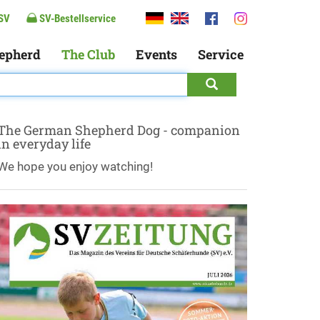
SV
SV-Bestellservice
epherd
The Club
Events
Service
The German Shepherd Dog - companion
in everyday life
We hope you enjoy watching!