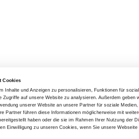
t Cookies
 Inhalte und Anzeigen zu personalisieren, Funktionen für sozia
e Zugriffe auf unsere Website zu analysieren. Außerdem geben w
rwendung unserer Website an unsere Partner für soziale Medien
Events
Service
re Partner führen diese Informationen möglicherweise mit weite
ereitgestellt haben oder die sie im Rahmen Ihrer Nutzung der D
Association's main events
Become a member
Supra-regional events VDH/FCI
Paymentsystem
n Einwilligung zu unseren Cookies, wenn Sie unsere Webseite 
Events calender
Forms, information b
directories