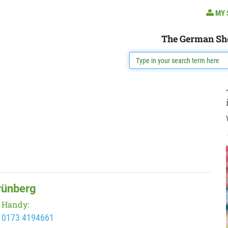
MY 
The German Sh
rünberg
Handy:
0173 4194661