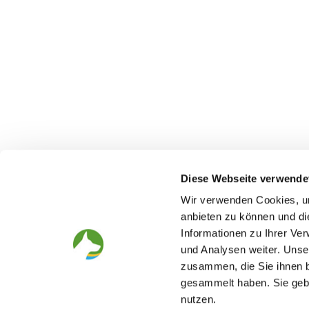
Diese Webseite verwende
Wir verwenden Cookies, um
anbieten zu können und di
Informationen zu Ihrer Ve
The German Shepherd
The Club
und Analysen weiter. Unse
zusammen, die Sie ihnen b
Everything about the breed
Structur
Breeding and upbringing
SV magazine
gesammelt haben. Sie gebe
Activ with dog
Local groups
nutzen.
Helper and saviour
Youth