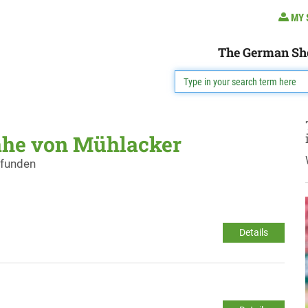
MY 
The German Sh
ähe von Mühlacker
efunden
Details