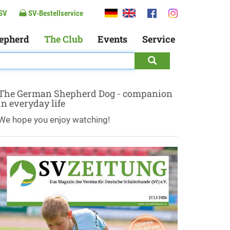
SV
SV-Bestellservice
epherd
The Club
Events
Service
The German Shepherd Dog - companion
in everyday life
We hope you enjoy watching!