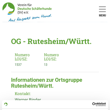
MENU
OG - Rutesheim/Württ.
Numero
Numero
LOI/SZ:
LOI/SZ:
1537
13
Informationen zur Ortsgruppe
Rutesheim/Württ.
Kontakt:
Werner Binder
Justinus-Kerner-Weg 8