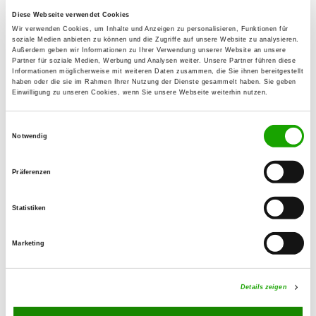
71277 Rutesheim
Diese Webseite verwendet Cookies
Übungsplatz:
Wir verwenden Cookies, um Inhalte und Anzeigen zu personalisieren, Funktionen für
soziale Medien anbieten zu können und die Zugriffe auf unsere Website zu analysieren.
Im Bonholz 13
Außerdem geben wir Informationen zu Ihrer Verwendung unserer Website an unsere
Partner für soziale Medien, Werbung und Analysen weiter. Unsere Partner führen diese
71277 Rutesheim
Informationen möglicherweise mit weiteren Daten zusammen, die Sie ihnen bereitgestellt
haben oder die sie im Rahmen Ihrer Nutzung der Dienste gesammelt haben. Sie geben
Numero di telefono:
Einwilligung zu unseren Cookies, wenn Sie unsere Webseite weiterhin nutzen.
07152 53284
Einwilligungsauswahl
E-Mail:
Notwendig
werner.binder@freenet.de
Präferenzen
Homepage:
www.sv-og-rutesheim.de
Statistiken
Übungszeiten im Sommer:
Marketing
Mittwoch
from 18:30 h
Samstag
from 16:00 h
Details zeigen