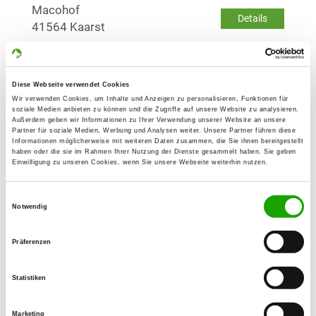
Macohof
Details
41564 Kaarst
OG - Krefeld-Fischeln
Diese Webseite verwendet Cookies
Bacherstr. 60
Details
Wir verwenden Cookies, um Inhalte und Anzeigen zu personalisieren, Funktionen für
47807 Krefeld
soziale Medien anbieten zu können und die Zugriffe auf unsere Website zu analysieren.
Außerdem geben wir Informationen zu Ihrer Verwendung unserer Website an unsere
Partner für soziale Medien, Werbung und Analysen weiter. Unsere Partner führen diese
Informationen möglicherweise mit weiteren Daten zusammen, die Sie ihnen bereitgestellt
OG - Mönchengladbach
haben oder die sie im Rahmen Ihrer Nutzung der Dienste gesammelt haben. Sie geben
Einwilligung zu unseren Cookies, wenn Sie unsere Webseite weiterhin nutzen.
Graf-Häseler-Str. 150
Details
41066 Mönchengladbach
Einwilligungsauswahl
Notwendig
OG - Nettetal-Hinsbeck
Präferenzen
Am Schlibecker Berg 9
Details
41334 Nettetal
Statistiken
OG - Neuss
Marketing