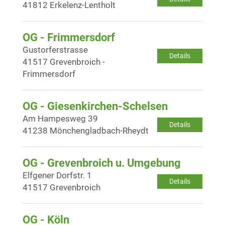
41812 Erkelenz-Lentholt
OG - Frimmersdorf
Gustorferstrasse
Details
41517 Grevenbroich -
Frimmersdorf
OG - Giesenkirchen-Schelsen
Am Hampesweg 39
Details
41238 Mönchengladbach-Rheydt
OG - Grevenbroich u. Umgebung
Elfgener Dorfstr. 1
Details
41517 Grevenbroich
OG - Köln