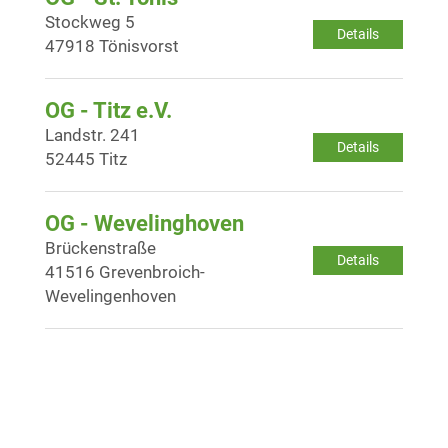
Stockweg 5
Details
47918 Tönisvorst
OG - Titz e.V.
Landstr. 241
Details
52445 Titz
OG - Wevelinghoven
Brückenstraße
Details
41516 Grevenbroich-
Wevelingenhoven