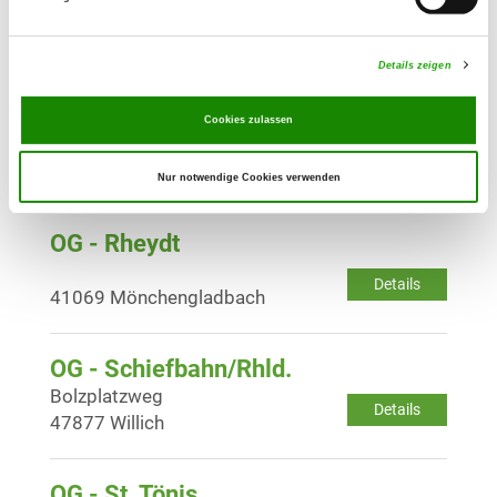
Dunantstr. 38
Details
41468 Neuss
Details zeigen
OG - Niederkrüchten
Cookies zulassen
Brüggener Str. 25
Details
41372 Niederkrüchten
Nur notwendige Cookies verwenden
OG - Rheydt
Details
41069 Mönchengladbach
OG - Schiefbahn/Rhld.
Bolzplatzweg
Details
47877 Willich
OG - St. Tönis