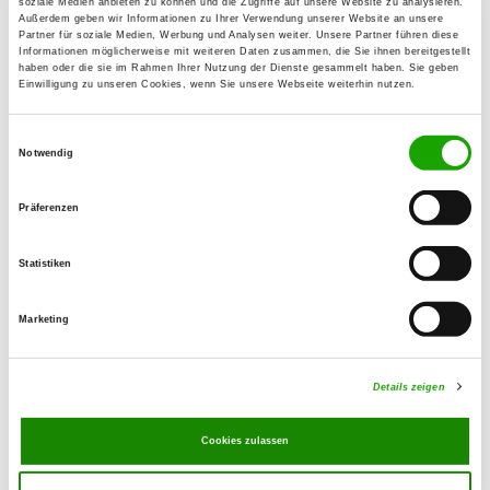
soziale Medien anbieten zu können und die Zugriffe auf unsere Website zu analysieren.
Außerdem geben wir Informationen zu Ihrer Verwendung unserer Website an unsere
Partner für soziale Medien, Werbung und Analysen weiter. Unsere Partner führen diese
OG - Nindorf-Farnewinkel
Informationen möglicherweise mit weiteren Daten zusammen, die Sie ihnen bereitgestellt
haben oder die sie im Rahmen Ihrer Nutzung der Dienste gesammelt haben. Sie geben
Farnewinkeler Straße
Einwilligung zu unseren Cookies, wenn Sie unsere Webseite weiterhin nutzen.
Details
25704 Nindorf
Einwilligungsauswahl
Notwendig
OG - Pahlen
Höchster Berg 7a
Präferenzen
Details
25794 Pahlen
Statistiken
OG - Rendsburg
Marketing
Duvenstedter Weg
Details
24768 Rendsburg
Details zeigen
OG - St. Michaelisdonn e.V.
Cookies zulassen
Heisterbergstr. 38
Details
25693 St. Michaelisdonn