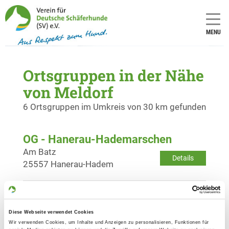
MENU
Ortsgruppen in der Nähe
von Meldorf
6 Ortsgruppen im Umkreis von 30 km gefunden
OG - Hanerau-Hademarschen
Am Batz
Details
25557 Hanerau-Hadem
OG - Heide/Holst. e.V.
Wennemannswisch 24a
Diese Webseite verwendet Cookies
Details
25746 Norderwöhrden
Wir verwenden Cookies, um Inhalte und Anzeigen zu personalisieren, Funktionen für