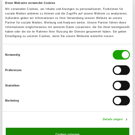
Unterm Kleve 19
Diese Webseite verwendet Cookies
Wir verwenden Cookies, um Inhalte und Anzeigen zu personalisieren, Funktionen für
25693 St. Michaelsdonn
soziale Medien anbieten zu können und die Zugriffe auf unsere Website zu analysieren.
Außerdem geben wir Informationen zu Ihrer Verwendung unserer Website an unsere
Übungsplatz:
Partner für soziale Medien, Werbung und Analysen weiter. Unsere Partner führen diese
Informationen möglicherweise mit weiteren Daten zusammen, die Sie ihnen bereitgestellt
Heisterbergstr. 38
haben oder die sie im Rahmen Ihrer Nutzung der Dienste gesammelt haben. Sie geben
25693 St. Michaelisdonn
Einwilligung zu unseren Cookies, wenn Sie unsere Webseite weiterhin nutzen.
E-Mail:
Einwilligungsauswahl
avonpossel@online.de
Notwendig
Homepage:
Präferenzen
svogstmichel.jimdo.com
Angebot:
Statistiken
Faehrte, Unterordnung, Schutzdienst
Marketing
Übungszeiten im Sommer:
Mittwoch
18:00 h - 20:00 h
Details zeigen
Sonntag
10:00 h - 13:00 h
Cookies zulassen