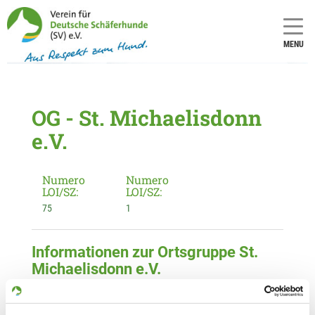
MENU
OG - St. Michaelisdonn
e.V.
Numero
Numero
LOI/SZ:
LOI/SZ:
75
1
Informationen zur Ortsgruppe St.
Michaelisdonn e.V.
Kontakt:
Karl-Heinrich von Possel