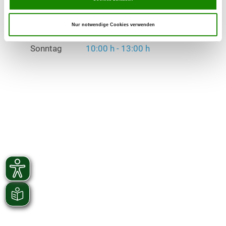
Übungszeiten im Winter:
Mittwoch
18:00 h - 20:00 h
Nur notwendige Cookies verwenden
Sonntag
10:00 h - 13:00 h