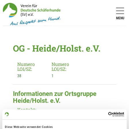
MENU
OG - Heide/Holst. e.V.
Numero
Numero
LOI/SZ:
LOI/SZ:
38
1
Informationen zur Ortsgruppe
Heide/Holst. e.V.
Kontakt:
Gunda Sievers
Zur Tielenau 26
Diese Webseite verwendet Cookies