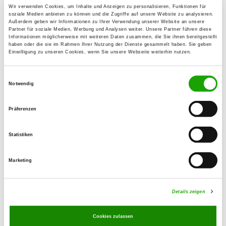
25782 Welmbüttel
Wir verwenden Cookies, um Inhalte und Anzeigen zu personalisieren, Funktionen für
soziale Medien anbieten zu können und die Zugriffe auf unsere Website zu analysieren.
Übungsplatz:
Außerdem geben wir Informationen zu Ihrer Verwendung unserer Website an unsere
Partner für soziale Medien, Werbung und Analysen weiter. Unsere Partner führen diese
Wennemannswisch 24a
Informationen möglicherweise mit weiteren Daten zusammen, die Sie ihnen bereitgestellt
25746 Norderwöhrden
haben oder die sie im Rahmen Ihrer Nutzung der Dienste gesammelt haben. Sie geben
Einwilligung zu unseren Cookies, wenn Sie unsere Webseite weiterhin nutzen.
Numero di telefono:
04838781074
Einwilligungsauswahl
Notwendig
E-Mail:
gundasievers@t-online.de
Präferenzen
Angebot:
Statistiken
Schutzdienst
Marketing
Übungszeiten im Sommer:
Mittwoch
16:30 h - 19:00 h
Details zeigen
Samstag
14:00 h - 18:00 h
Cookies zulassen
Übungszeiten im Winter: