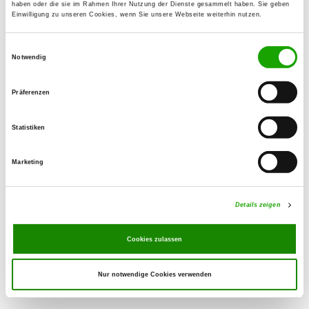
haben oder die sie im Rahmen Ihrer Nutzung der Dienste gesammelt haben. Sie geben
Einwilligung zu unseren Cookies, wenn Sie unsere Webseite weiterhin nutzen.
OG - Kuchenheim e.V.
Einwilligungsauswahl
Liststraßen
Notwendig
Details
53881 Euskirchen
Präferenzen
OG - Mutscheid
Am Steinberg
Statistiken
Details
53902 Bad Münstereifel
Marketing
OG - Swisttal-Odendorf von 1934
In der Freiheit 67
Details zeigen
Details
53913 Swisttal
Cookies zulassen
Nur notwendige Cookies verwenden