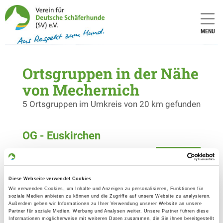
MENU
Ortsgruppen in der Nähe
von Mechernich
5 Ortsgruppen im Umkreis von 20 km gefunden
OG - Euskirchen
Details
53881 Euskirchen-Billig
Diese Webseite verwendet Cookies
OG - Kall-Nordeifel e.V.
Wir verwenden Cookies, um Inhalte und Anzeigen zu personalisieren, Funktionen für
soziale Medien anbieten zu können und die Zugriffe auf unsere Website zu analysieren.
Wackerberg 1
Außerdem geben wir Informationen zu Ihrer Verwendung unserer Website an unsere
Details
Partner für soziale Medien, Werbung und Analysen weiter. Unsere Partner führen diese
53925 Kall
Informationen möglicherweise mit weiteren Daten zusammen, die Sie ihnen bereitgestellt