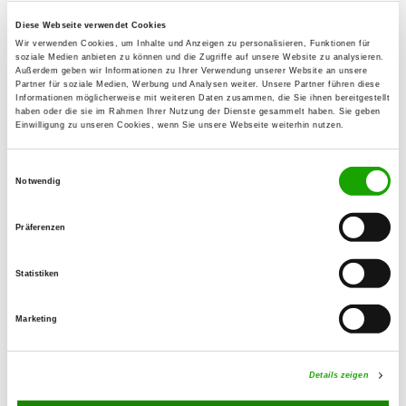
53879 Euskirchen
Diese Webseite verwendet Cookies
Übungsplatz:
Wir verwenden Cookies, um Inhalte und Anzeigen zu personalisieren, Funktionen für
Liststraßen
soziale Medien anbieten zu können und die Zugriffe auf unsere Website zu analysieren.
Außerdem geben wir Informationen zu Ihrer Verwendung unserer Website an unsere
53881 Euskirchen
Partner für soziale Medien, Werbung und Analysen weiter. Unsere Partner führen diese
Informationen möglicherweise mit weiteren Daten zusammen, die Sie ihnen bereitgestellt
E-Mail:
haben oder die sie im Rahmen Ihrer Nutzung der Dienste gesammelt haben. Sie geben
Einwilligung zu unseren Cookies, wenn Sie unsere Webseite weiterhin nutzen.
ogkuchenheim@gmx.de
Angebot:
Einwilligungsauswahl
Notwendig
Welpenspielstunde, Junghundgruppe,
Erziehungskurse, Rettungshunde,
Präferenzen
Vorbereitung auf Begleithundeprüfung
Statistiken
Übungszeiten im Sommer:
Dienstag
16:00 h - 18:00 h
Marketing
Mittwoch
15:00 h - 17:00 h
Details zeigen
Samstag
09:30 h - 16:00 h