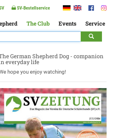
SV
SV-Bestellservice
epherd
The Club
Events
Service
The German Shepherd Dog - companion
in everyday life
We hope you enjoy watching!