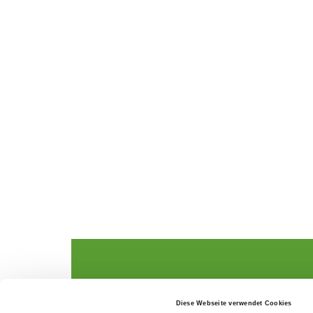
The German Shepherd
The Club
Diese Webseite verwendet Cookies
Everything about the breed
Structur