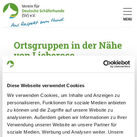
MENU
Ortsgruppen in der Nähe
von Lieberose
5 Ortsgruppen im Umkreis von 30 km gefunden
OG - Eisenhüttenstadt
Diese Webseite verwendet Cookies
Details
Wir verwenden Cookies, um Inhalte und Anzeigen zu
15890 Eisenhüttenstadt
personalisieren, Funktionen für soziale Medien anbieten
zu können und die Zugriffe auf unsere Website zu
OG - Cottbus-Kolkwitz e.V.
analysieren. Außerdem geben wir Informationen zu Ihrer
Verwendung unserer Website an unsere Partner für
Koschendorfer Straße 34 A
Details
soziale Medien, Werbung und Analysen weiter. Unsere
03099 Kolkwitz