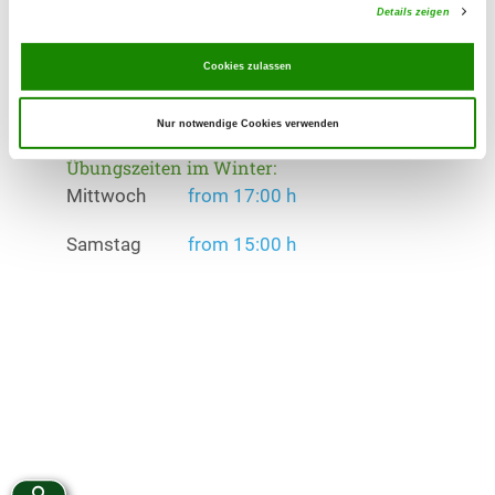
Details zeigen
Übungszeiten im Sommer:
Cookies zulassen
Mittwoch
from 17:00 h
Samstag
from 15:00 h
Nur notwendige Cookies verwenden
Übungszeiten im Winter:
Mittwoch
from 17:00 h
Samstag
from 15:00 h