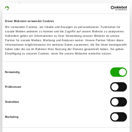
Übungsplatz:
Luxchenweg
03172 Guben
Diese Webseite verwendet Cookies
Numero di telefono:
Wir verwenden Cookies, um Inhalte und Anzeigen zu personalisieren, Funktionen für
soziale Medien anbieten zu können und die Zugriffe auf unsere Website zu analysieren.
035692 440
Außerdem geben wir Informationen zu Ihrer Verwendung unserer Website an unsere
Partner für soziale Medien, Werbung und Analysen weiter. Unsere Partner führen diese
Informationen möglicherweise mit weiteren Daten zusammen, die Sie ihnen bereitgestellt
Fax:
haben oder die sie im Rahmen Ihrer Nutzung der Dienste gesammelt haben. Sie geben
Einwilligung zu unseren Cookies, wenn Sie unsere Webseite weiterhin nutzen.
035692 66700
Handy:
Einwilligungsauswahl
Notwendig
0172 3711489
E-Mail:
Präferenzen
e.schulz.a@t-online.de
Statistiken
Angebot:
Welpenspielstunde, Junghundgruppe,
Marketing
Faehrte, Unterordnung, Schutzdienst,
Ringtraining