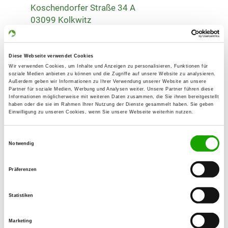
Koschendorfer Straße 34 A
03099 Kolkwitz
Übungsplatz:
Koschendorfer Straße 34 A
Diese Webseite verwendet Cookies
03099 Kolkwitz
Wir verwenden Cookies, um Inhalte und Anzeigen zu personalisieren, Funktionen für
soziale Medien anbieten zu können und die Zugriffe auf unsere Website zu analysieren.
E-Mail:
Außerdem geben wir Informationen zu Ihrer Verwendung unserer Website an unsere
Partner für soziale Medien, Werbung und Analysen weiter. Unsere Partner führen diese
koselmuehledalmatiner@gmx.de
Informationen möglicherweise mit weiteren Daten zusammen, die Sie ihnen bereitgestellt
haben oder die sie im Rahmen Ihrer Nutzung der Dienste gesammelt haben. Sie geben
Homepage:
Einwilligung zu unseren Cookies, wenn Sie unsere Webseite weiterhin nutzen.
www.Hundesportverein-Kolkwitz.com
Einwilligungsauswahl
Notwendig
Angebot:
Welpenspielstunde, Junghundgruppe,
Agility, Rettungshunde
Präferenzen
Übungszeiten im Sommer:
Statistiken
Dienstag
17.00 h - 19.00 h
Marketing