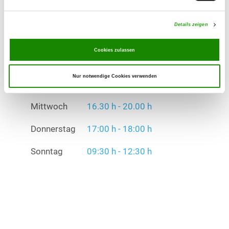
Mittwoch
16.30 h - 20.00 h
Details zeigen
Donnerstag
17:00 h - 18:00 h
Sonntag
09:30 h - 12:30 h
Cookies zulassen
Übungszeiten im Winter:
Nur notwendige Cookies verwenden
Dienstag
17.00 h - 19.00 h
Mittwoch
16.30 h - 20.00 h
Donnerstag
17:00 h - 18:00 h
Sonntag
09:30 h - 12:30 h