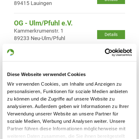
89415 Lauingen
OG - Ulm/Pfuhl e.V.
Kammerkrumenstr. 1
Details
89233 Neu-Ulm/Pfuhl
OG - Ulm-Söflingen
Lehrertalweg 240
Details
89081 Ulm-Söflingen
Diese Webseite verwendet Cookies
Wir verwenden Cookies, um Inhalte und Anzeigen zu
personalisieren, Funktionen für soziale Medien anbieten
OG - Ulm/Neu-Ulm gegr. 1910 e.V.
zu können und die Zugriffe auf unsere Website zu
Muthenhölzle 25
Details
analysieren. Außerdem geben wir Informationen zu Ihrer
89231 Neu-Ulm
Verwendung unserer Website an unsere Partner für
soziale Medien, Werbung und Analysen weiter. Unsere
OG - Burgau
Partner führen diese Informationen möglicherweise mit
Remsharter Strasse
weiteren Daten zusammen, die Sie ihnen bereitgestellt