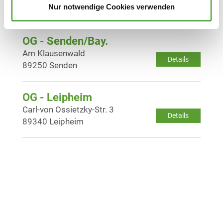
Details
Nur notwendige Cookies verwenden
89284 Pfaffenhofen-Kadeltshofen
OG - Senden/Bay.
Am Klausenwald
Details
89250 Senden
OG - Leipheim
Carl-von Ossietzky-Str. 3
Details
89340 Leipheim