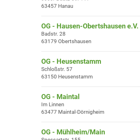
63457 Hanau
OG - Hausen-Obertshausen e.V.
Badstr. 28
63179 Obertshausen
OG - Heusenstamm
Schloßstr. 57
63150 Heusenstamm
OG - Maintal
Im Linnen
63477 Maintal-Dörnigheim
OG - Mühlheim/Main
Spessartstr. 155