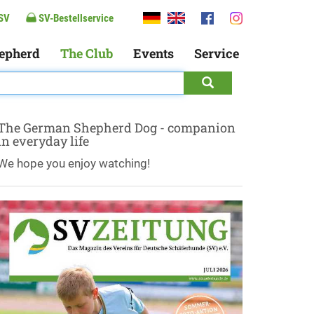
SV
SV-Bestellservice
epherd
The Club
Events
Service
The German Shepherd Dog - companion
in everyday life
We hope you enjoy watching!