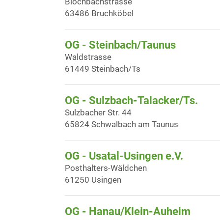
Blochbachstrasse
63486 Bruchköbel
OG - Steinbach/Taunus
Waldstrasse
61449 Steinbach/Ts
OG - Sulzbach-Talacker/Ts.
Sulzbacher Str. 44
65824 Schwalbach am Taunus
OG - Usatal-Usingen e.V.
Posthalters-Wäldchen
61250 Usingen
OG - Hanau/Klein-Auheim