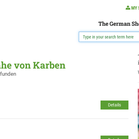
MY 
The German Sh
ähe von Karben
efunden
Details