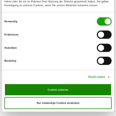
haben oder die sie im Rahmen Ihrer Nutzung der Dienste gesammelt haben. Sie geben
Einwilligung zu unseren Cookies, wenn Sie unsere Webseite weiterhin nutzen.
OG - Kiel
Einwilligungsauswahl
Kösterallee 21
Notwendig
Details
24106 Kiel
Präferenzen
OG - Schleswig u. Umgebung e.V.
Haferteich 5
Statistiken
Details
24837 Schleswig
Marketing
OG - Tüdal
Keelbeker Str. 14
Details zeigen
Details
24963 Tarp
Cookies zulassen
Nur notwendige Cookies verwenden