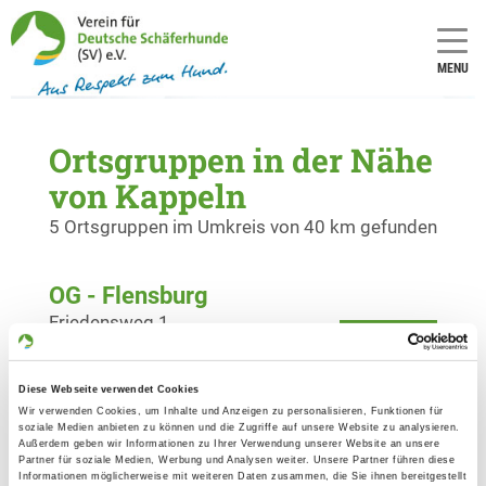
MENU
Ortsgruppen in der Nähe
von Kappeln
5 Ortsgruppen im Umkreis von 40 km gefunden
OG - Flensburg
Friedensweg 1
Details
24941 Flensburg
Diese Webseite verwendet Cookies
OG - Kappeln/Schlei
Wir verwenden Cookies, um Inhalte und Anzeigen zu personalisieren, Funktionen für
soziale Medien anbieten zu können und die Zugriffe auf unsere Website zu analysieren.
Nordstrasse
Außerdem geben wir Informationen zu Ihrer Verwendung unserer Website an unsere
Details
Partner für soziale Medien, Werbung und Analysen weiter. Unsere Partner führen diese
24376 Kappeln/Schlei
Informationen möglicherweise mit weiteren Daten zusammen, die Sie ihnen bereitgestellt