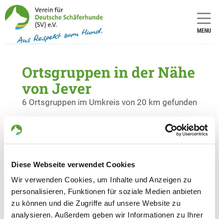
MENU
Ortsgruppen in der Nähe
von Jever
6 Ortsgruppen im Umkreis von 20 km gefunden
OG - Esens
Krumer Barkel
Details
26427 Esens
Diese Webseite verwendet Cookies
Wir verwenden Cookies, um Inhalte und Anzeigen zu
OG - Friedeburg u. Umgeb.
personalisieren, Funktionen für soziale Medien anbieten
Wiesederstraße 75
zu können und die Zugriffe auf unsere Website zu
Details
26446 Friedeburg
analysieren. Außerdem geben wir Informationen zu Ihrer