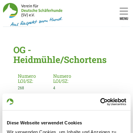
MENU
OG -
Heidmühle/Schortens
Numero
Numero
LOI/SZ:
LOI/SZ:
268
4
Informationen zur Ortsgruppe
Heidmühle/Schortens
Kontakt:
Diese Webseite verwendet Cookies
Hartmut Wehrmann
Wir verwenden Cookies, um Inhalte und Anzeigen zu