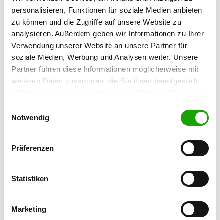
Mühlenstr. 15
personalisieren, Funktionen für soziale Medien anbieten
26419 Schortens
zu können und die Zugriffe auf unsere Website zu
analysieren. Außerdem geben wir Informationen zu Ihrer
Übungsplatz:
Verwendung unserer Website an unsere Partner für
Schosster Str. 67 A
soziale Medien, Werbung und Analysen weiter. Unsere
26419 Schortens
Partner führen diese Informationen möglicherweise mit
Numero di telefono:
weiteren Daten zusammen, die Sie ihnen bereitgestellt
04423 6721
haben oder die sie im Rahmen Ihrer Nutzung der Dienste
gesammelt haben. Sie geben Einwilligung zu unseren
Einwilligungsauswahl
Angebot:
Cookies, wenn Sie unsere Webseite weiterhin nutzen.
Notwendig
Welpenspielstunde, Junghundgruppe,
Erziehungskurse, Faehrte, Unterordnung,
Schutzdienst
Präferenzen
Übungszeiten im Sommer:
Statistiken
Mittwoch
17:00 h - 20:00 h
Samstag
14:00 h - 19:00 h
Marketing