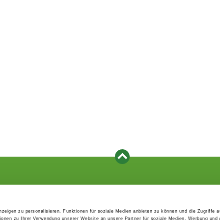
Events
Service
Association's main events
Become a member
zeigen zu personalisieren, Funktionen für soziale Medien anbieten zu können und die Zugriffe 
Supra-regional events VDH/FCI
Paymentsystem
ionen zu Ihrer Verwendung unserer Website an unsere Partner für soziale Medien, Werbung und 