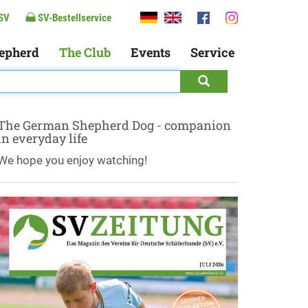
SV
SV-Bestellservice
epherd
The Club
Events
Service
The German Shepherd Dog - companion
in everyday life
We hope you enjoy watching!