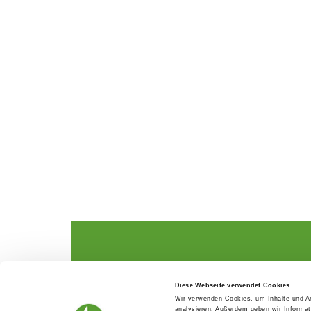
The German Shepherd
The Club
Diese Webseite verwendet Cookies
Everything about the breed
Structur
Wir verwenden Cookies, um Inhalte und An
Breeding and upbringing
SV magazine
analysieren. Außerdem geben wir Informat