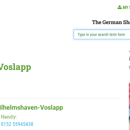
MY 
The German Sh
Voslapp
Wilhelmshaven-Voslapp
Handy:
0152 55945438