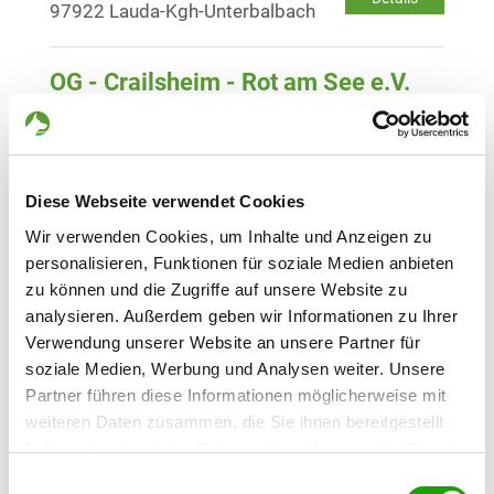
97922 Lauda-Kgh-Unterbalbach
OG - Crailsheim - Rot am See e.V.
Am Weinertsfeld
Details
74585 Rot am See
Diese Webseite verwendet Cookies
OG - Hohenlohe-Öhringen e.V.
Nussbaumweg (Verlängerung)
Wir verwenden Cookies, um Inhalte und Anzeigen zu
Details
74613 Öhringen
personalisieren, Funktionen für soziale Medien anbieten
zu können und die Zugriffe auf unsere Website zu
analysieren. Außerdem geben wir Informationen zu Ihrer
OG - Mainhardter Wald e.V.
Verwendung unserer Website an unsere Partner für
In der Halde
soziale Medien, Werbung und Analysen weiter. Unsere
Details
71543 Wüstenrot - Finsterrot
Partner führen diese Informationen möglicherweise mit
weiteren Daten zusammen, die Sie ihnen bereitgestellt
haben oder die sie im Rahmen Ihrer Nutzung der Dienste
OG - Neuenstein e.V.
gesammelt haben. Sie geben Einwilligung zu unseren
Straßenäcker 1
Einwilligungsauswahl