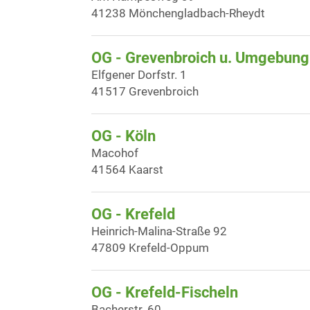
41238 Mönchengladbach-Rheydt
OG - Grevenbroich u. Umgebung
Elfgener Dorfstr. 1
41517 Grevenbroich
OG - Köln
Macohof
41564 Kaarst
OG - Krefeld
Heinrich-Malina-Straße 92
47809 Krefeld-Oppum
OG - Krefeld-Fischeln
Bacherstr. 60