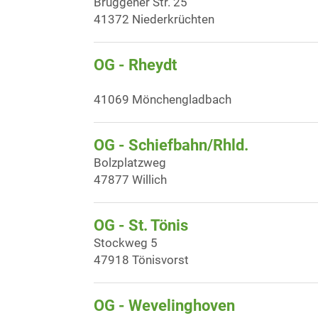
Brüggener Str. 25
41372 Niederkrüchten
OG - Rheydt
41069 Mönchengladbach
OG - Schiefbahn/Rhld.
Bolzplatzweg
47877 Willich
OG - St. Tönis
Stockweg 5
47918 Tönisvorst
OG - Wevelinghoven