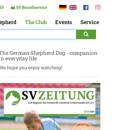
SV
SV-Bestellservice
epherd
The Club
Events
Service
The German Shepherd Dog - companion
in everyday life
We hope you enjoy watching!