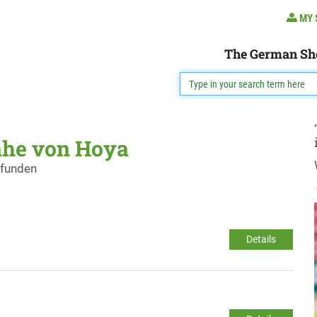
MY 
The German Sh
ähe von Hoya
efunden
Details