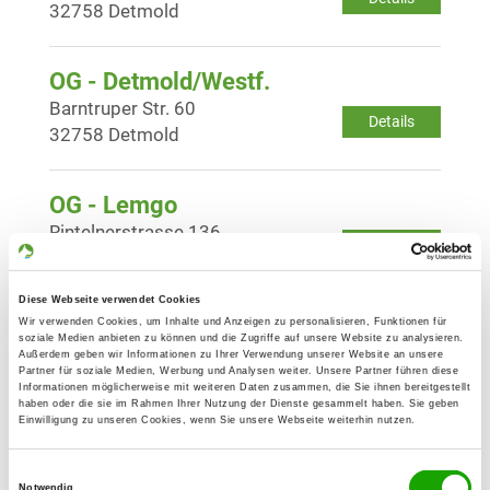
32758 Detmold
OG - Detmold/Westf.
Barntruper Str. 60
Details
32758 Detmold
OG - Lemgo
Rintelnerstrasse 136
Details
32657 Lemgo
Diese Webseite verwendet Cookies
OG - Lippe Detmold
Wir verwenden Cookies, um Inhalte und Anzeigen zu personalisieren, Funktionen für
soziale Medien anbieten zu können und die Zugriffe auf unsere Website zu analysieren.
Braker Straße
Außerdem geben wir Informationen zu Ihrer Verwendung unserer Website an unsere
Details
Partner für soziale Medien, Werbung und Analysen weiter. Unsere Partner führen diese
32758 Detmold
Informationen möglicherweise mit weiteren Daten zusammen, die Sie ihnen bereitgestellt
haben oder die sie im Rahmen Ihrer Nutzung der Dienste gesammelt haben. Sie geben
Einwilligung zu unseren Cookies, wenn Sie unsere Webseite weiterhin nutzen.
OG - Lothe/Westf.
Einwilligungsauswahl
Stübbeweg
Notwendig