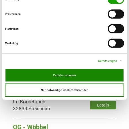
Details
32816 Schieder-Schwalenberg-
Lothe
Präferenzen
OG - Paderborn
Statistiken
Am Piepenturmweg 100
Details
33100 Paderborn
Marketing
OG - Schloss-Neuhaus/Westf.
Details zeigen
Hatzfeldstr. 160
Details
33104 Paderborn
Cookies zulassen
Nur notwendige Cookies verwenden
OG - Steinheim/Westf.
Im Bornebruch
Details
32839 Steinheim
OG - Wöbbel