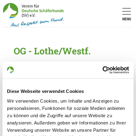
MENU
OG - Lothe/Westf.
Numero
Numero
LOI/SZ:
LOI/SZ:
791
7
Diese Webseite verwendet Cookies
Informationen zur Ortsgruppe
Wir verwenden Cookies, um Inhalte und Anzeigen zu
Lothe/Westf.
personalisieren, Funktionen für soziale Medien anbieten
Kontakt:
zu können und die Zugriffe auf unsere Website zu
analysieren. Außerdem geben wir Informationen zu Ihrer
Thorsten Holzkämper
Verwendung unserer Website an unsere Partner für
Steinheimer Str. 74