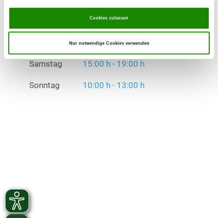
Sonntag
10:00 h - 13:00 h
Cookies zulassen
Übungszeiten im Winter:
Donnerstag
17:00 h - 20:30 h
Nur notwendige Cookies verwenden
Samstag
15:00 h - 19:00 h
Sonntag
10:00 h - 13:00 h