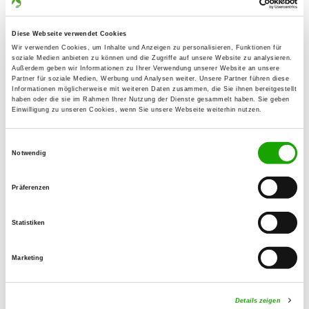
32839 Steinheim
Übungsplatz:
Diese Webseite verwendet Cookies
Im Bornebruch
Wir verwenden Cookies, um Inhalte und Anzeigen zu personalisieren, Funktionen für
soziale Medien anbieten zu können und die Zugriffe auf unsere Website zu analysieren.
32839 Steinheim
Außerdem geben wir Informationen zu Ihrer Verwendung unserer Website an unsere
Partner für soziale Medien, Werbung und Analysen weiter. Unsere Partner führen diese
Handy:
Informationen möglicherweise mit weiteren Daten zusammen, die Sie ihnen bereitgestellt
0176 94887083
haben oder die sie im Rahmen Ihrer Nutzung der Dienste gesammelt haben. Sie geben
Einwilligung zu unseren Cookies, wenn Sie unsere Webseite weiterhin nutzen.
E-Mail:
Einwilligungsauswahl
abendsternheidi@aol.com
Notwendig
Angebot:
Präferenzen
Welpenspielstunde, Faehrte, Unterordnung,
Schutzdienst, Augsburger Modell
Statistiken
Übungszeiten im Sommer:
Marketing
Donnerstag
17:00 h - 20:30 h
Samstag
15:00 h - 19:00 h
Details zeigen