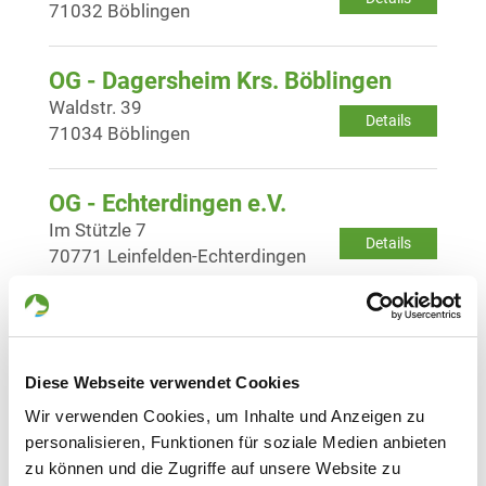
71032 Böblingen
OG - Dagersheim Krs. Böblingen
Waldstr. 39
Details
71034 Böblingen
OG - Echterdingen e.V.
Im Stützle 7
Details
70771 Leinfelden-Echterdingen
OG - Filder, Sitz Stuttg.-Möhringen
Vor dem Lauch 28
Details
70567 Stuttgart
Diese Webseite verwendet Cookies
Wir verwenden Cookies, um Inhalte und Anzeigen zu
personalisieren, Funktionen für soziale Medien anbieten
OG - Kusterdingen
zu können und die Zugriffe auf unsere Website zu
Im Grossholz