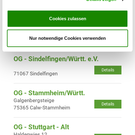
Details
71277 Rutesheim
Cookies zulassen
OG - Schönaich Krs. Böblingen e.V.
Auf der Burghalde
Details
Nur notwendige Cookies verwenden
71101 Schönaich
OG - Sindelfingen/Württ. e.V.
Details
71067 Sindelfingen
OG - Stammheim/Württ.
Galgenbergsteige
Details
75365 Calw-Stammheim
OG - Stuttgart - Alt
Haldenwies 12