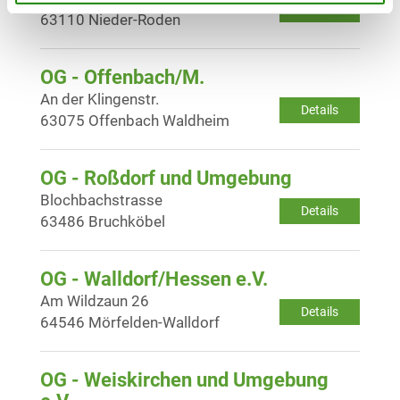
Details
63110 Nieder-Roden
OG - Offenbach/M.
An der Klingenstr.
Details
63075 Offenbach Waldheim
OG - Roßdorf und Umgebung
Blochbachstrasse
Details
63486 Bruchköbel
OG - Walldorf/Hessen e.V.
Am Wildzaun 26
Details
64546 Mörfelden-Walldorf
OG - Weiskirchen und Umgebung