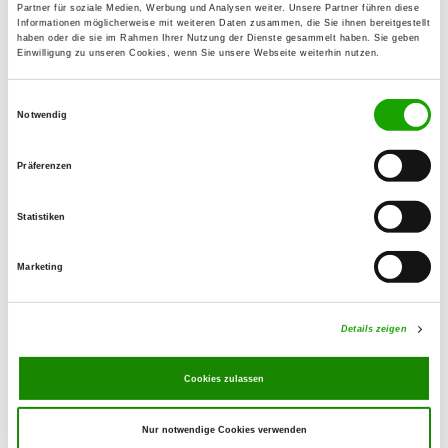
Details
Partner für soziale Medien, Werbung und Analysen weiter. Unsere Partner führen diese
63477 Maintal-Dörnigheim
Informationen möglicherweise mit weiteren Daten zusammen, die Sie ihnen bereitgestellt
haben oder die sie im Rahmen Ihrer Nutzung der Dienste gesammelt haben. Sie geben
Einwilligung zu unseren Cookies, wenn Sie unsere Webseite weiterhin nutzen.
OG - Mörfelden e.V.
Einwilligungsauswahl
Am Alten Gerauer Weg 19
Notwendig
Details
64546 Mörfelden-Walldorf
Präferenzen
OG - Mühlheim/Main
Spessartstr. 155
Statistiken
Details
63165 Mühlheim
Marketing
OG - Münster Bez.Dieburg
Münster Breitefeld
Details zeigen
Details
64839 Münster
Cookies zulassen
OG - Nieder-Roden e.V.
Nur notwendige Cookies verwenden
Neckarstraße, Ecke Hörnergraben