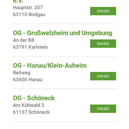
e.V.
Hauptstr. 207
Details
63110 Rodgau
OG - Großwelzheim und Umgebung
An der B8
Details
63791 Karlstein
OG - Hanau/Klein-Auheim
Reitweg
Details
63456 Hanau
OG - Schöneck
Am Kühwald 3
Details
61137 Schöneck