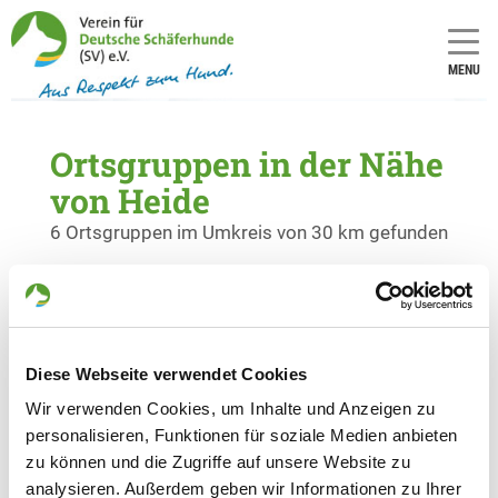
MENU
Ortsgruppen in der Nähe
von Heide
6 Ortsgruppen im Umkreis von 30 km gefunden
OG - Hanerau-Hademarschen
Am Batz
Details
25557 Hanerau-Hadem
Diese Webseite verwendet Cookies
Wir verwenden Cookies, um Inhalte und Anzeigen zu
OG - Heide/Holst. e.V.
personalisieren, Funktionen für soziale Medien anbieten
Wennemannswisch 24a
zu können und die Zugriffe auf unsere Website zu
Details
25746 Norderwöhrden
analysieren. Außerdem geben wir Informationen zu Ihrer