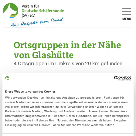
MENU
Ortsgruppen in der Nähe
von Glashütte
4 Ortsgruppen im Umkreis von 20 km gefunden
OG - Freital-Kirschberg
Kirschbergweg
Diese Webseite verwendet Cookies
Details
01705 Freital
Wir verwenden Cookies, um Inhalte und Anzeigen zu personalisieren, Funktionen für
soziale Medien anbieten zu können und die Zugriffe auf unsere Website zu analysieren.
Außerdem geben wir Informationen zu Ihrer Verwendung unserer Website an unsere
Partner für soziale Medien, Werbung und Analysen weiter. Unsere Partner führen diese
OG - Bärenstein e.V.
Informationen möglicherweise mit weiteren Daten zusammen, die Sie ihnen bereitgestellt
haben oder die sie im Rahmen Ihrer Nutzung der Dienste gesammelt haben. Sie geben
Müglitztalstraße
Einwilligung zu unseren Cookies, wenn Sie unsere Webseite weiterhin nutzen.
Details
01773 Bärenstein