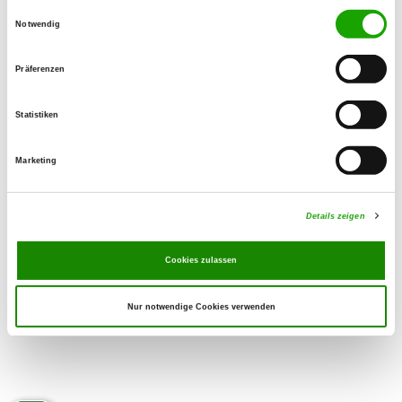
Einwilligungsauswahl
Notwendig
OG - Heidenau e.V.
Elbstr. 11
Präferenzen
Details
01809 Heidenau
Statistiken
OG - Weißeritztal
Marketing
Leitenweg 2 Z
Details
01705 Freital
Details zeigen
Cookies zulassen
Nur notwendige Cookies verwenden