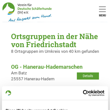
MENU
Ortsgruppen in der Nähe
von Friedrichstadt
8 Ortsgruppen im Umkreis von 40 km gefunden
OG - Hanerau-Hademarschen
Am Batz
Details
25557 Hanerau-Hadem
OG - Heide/Holst. e.V.
Wennemannswisch 24a
Details
25746 Norderwöhrden