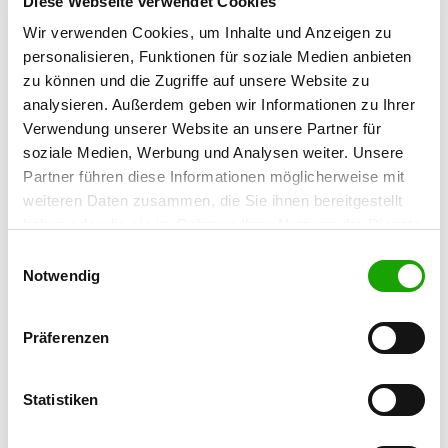
Diese Webseite verwendet Cookies
Wir verwenden Cookies, um Inhalte und Anzeigen zu
OG - Husum-Nordfriesland
personalisieren, Funktionen für soziale Medien anbieten
Bredstedter Straße / Ecke Lund
zu können und die Zugriffe auf unsere Website zu
Details
25813 Husum
analysieren. Außerdem geben wir Informationen zu Ihrer
Verwendung unserer Website an unsere Partner für
soziale Medien, Werbung und Analysen weiter. Unsere
OG - Nindorf-Farnewinkel
Partner führen diese Informationen möglicherweise mit
Farnewinkeler Straße
Details
weiteren Daten zusammen, die Sie ihnen bereitgestellt
25704 Nindorf
haben oder die sie im Rahmen Ihrer Nutzung der Dienste
gesammelt haben. Sie geben Einwilligung zu unseren
Einwilligungsauswahl
OG - Pahlen
Cookies, wenn Sie unsere Webseite weiterhin nutzen.
Notwendig
Höchster Berg 7a
Details
25794 Pahlen
Präferenzen
OG - Rendsburg
Statistiken
Duvenstedter Weg
Details
24768 Rendsburg