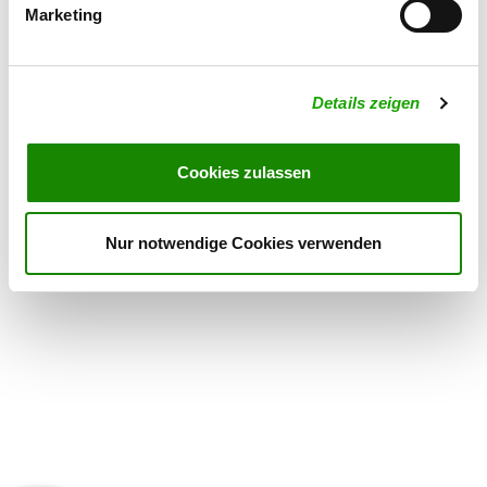
Marketing
OG - Schleswig u. Umgebung e.V.
Haferteich 5
Details
Details zeigen
24837 Schleswig
Cookies zulassen
OG - Tüdal
Keelbeker Str. 14
Details
24963 Tarp
Nur notwendige Cookies verwenden