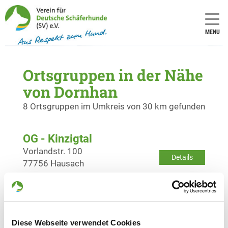
MENU
Ortsgruppen in der Nähe
von Dornhan
8 Ortsgruppen im Umkreis von 30 km gefunden
OG - Kinzigtal
Vorlandstr. 100
Details
77756 Hausach
OG - Alpirsbach e.V.
Krähenbadberg 45
Details
72275 Alpirsbach
Diese Webseite verwendet Cookies