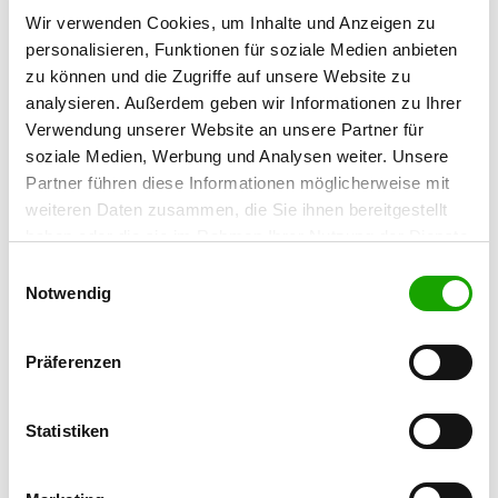
Wir verwenden Cookies, um Inhalte und Anzeigen zu
personalisieren, Funktionen für soziale Medien anbieten
OG - Baiersbronn-Murgtal e.V.
zu können und die Zugriffe auf unsere Website zu
Rommelsau 39
Details
analysieren. Außerdem geben wir Informationen zu Ihrer
72270 Baiersbronn-Röt
Verwendung unserer Website an unsere Partner für
soziale Medien, Werbung und Analysen weiter. Unsere
OG - Balingen/Wuertt.
Partner führen diese Informationen möglicherweise mit
Hinter dem Stettberg 1
weiteren Daten zusammen, die Sie ihnen bereitgestellt
Details
72336 Balingen
haben oder die sie im Rahmen Ihrer Nutzung der Dienste
gesammelt haben. Sie geben Einwilligung zu unseren
Einwilligungsauswahl
Cookies, wenn Sie unsere Webseite weiterhin nutzen.
Notwendig
OG - Horb a.N. e.V.
Neckarvorland
Details
72160 Horb a. N.
Präferenzen
OG - Schramberg-Sulgen
Statistiken
Lienberg 1
Details
78713 Schramberg-Sulgen