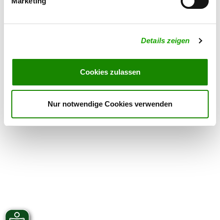
Marketing
OG - Sulz a. Neckar
Details zeigen
Details
OG - Niedereschach
Cookies zulassen
Dauchinger Str. 100
Details
78078 Niedereschach
Nur notwendige Cookies verwenden