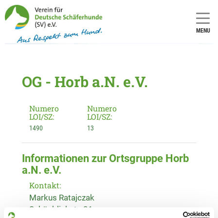
MENU
OG - Horb a.N. e.V.
Numero
Numero
LOI/SZ:
LOI/SZ:
1490
13
Informationen zur Ortsgruppe Horb
a.N. e.V.
Kontakt:
Markus Ratajczak
Schönblickstr. 21