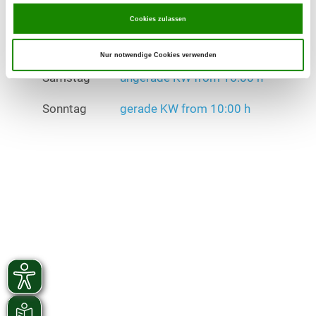
Cookies zulassen
Sonntag
gerade KW from 10:00 h
Nur notwendige Cookies verwenden
Übungszeiten im Winter:
Samstag
ungerade KW from 16:00 h
Sonntag
gerade KW from 10:00 h