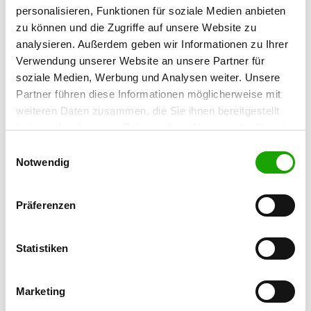
78713 Schramberg
personalisieren, Funktionen für soziale Medien anbieten
zu können und die Zugriffe auf unsere Website zu
Übungsplatz:
analysieren. Außerdem geben wir Informationen zu Ihrer
Lienberg 1
Verwendung unserer Website an unsere Partner für
78713 Schramberg-Sulgen
soziale Medien, Werbung und Analysen weiter. Unsere
Handy:
Partner führen diese Informationen möglicherweise mit
0171 2307450
weiteren Daten zusammen, die Sie ihnen bereitgestellt
haben oder die sie im Rahmen Ihrer Nutzung der Dienste
E-Mail:
gesammelt haben. Sie geben Einwilligung zu unseren
familieblache@web.de
Einwilligungsauswahl
Cookies, wenn Sie unsere Webseite weiterhin nutzen.
Notwendig
Homepage:
www.schaeferhunde-schramberg-sulgen.de
Präferenzen
Angebot:
Erziehungskurse, Faehrte, Unterordnung,
Statistiken
Schutzdienst
Marketing
Übungszeiten im Sommer:
Mittwoch
from 18:00 h