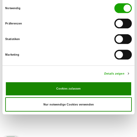
Einwilligungsauswahl
Notwendig
OG - Heidenau e.V.
Elbstr. 11
Präferenzen
Details
01809 Heidenau
Statistiken
OG - Weißeritztal
Marketing
Leitenweg 2 Z
Details
01705 Freital
Details zeigen
Cookies zulassen
Nur notwendige Cookies verwenden