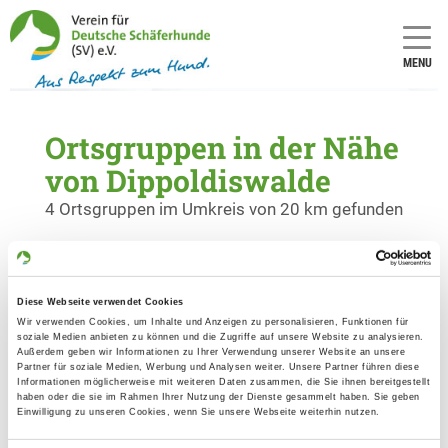
MENU
Ortsgruppen in der Nähe
von Dippoldiswalde
4 Ortsgruppen im Umkreis von 20 km gefunden
OG - Freital-Kirschberg
Kirschbergweg
Diese Webseite verwendet Cookies
Details
01705 Freital
Wir verwenden Cookies, um Inhalte und Anzeigen zu personalisieren, Funktionen für
soziale Medien anbieten zu können und die Zugriffe auf unsere Website zu analysieren.
Außerdem geben wir Informationen zu Ihrer Verwendung unserer Website an unsere
Partner für soziale Medien, Werbung und Analysen weiter. Unsere Partner führen diese
OG - Bärenstein e.V.
Informationen möglicherweise mit weiteren Daten zusammen, die Sie ihnen bereitgestellt
haben oder die sie im Rahmen Ihrer Nutzung der Dienste gesammelt haben. Sie geben
Müglitztalstraße
Einwilligung zu unseren Cookies, wenn Sie unsere Webseite weiterhin nutzen.
Details
01773 Bärenstein