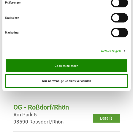
Präferenzen
OG - Gehaus-Rhön
Johannishölzchen
Details
Statistiken
36404 Gehaus
Marketing
OG - Meiningen e.V.
An alten Flugplatz 8
Details
Details zeigen
98617 Meiningen
Cookies zulassen
OG - Dermbach/Rhön
Am Wagnerstein
Nur notwendige Cookies verwenden
Details
36466 Dermbach
OG - Roßdorf/Rhön
Am Park 5
Details
98590 Rossdorf/Rhön