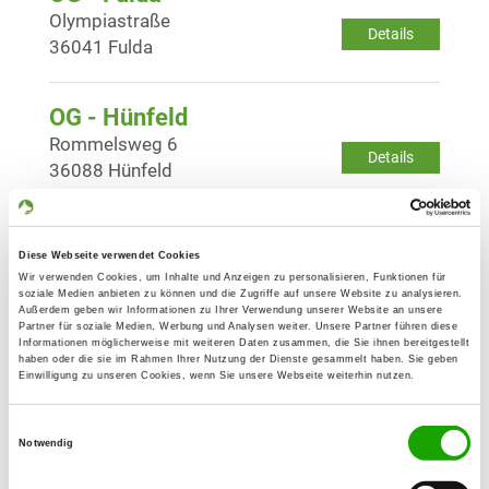
Olympiastraße
Details
36041 Fulda
OG - Hünfeld
Rommelsweg 6
Details
36088 Hünfeld
OG - Bad Kissingen e.V.
Diese Webseite verwendet Cookies
Kiefernstraße
Wir verwenden Cookies, um Inhalte und Anzeigen zu personalisieren, Funktionen für
Details
97688 Bad Kissingen-
soziale Medien anbieten zu können und die Zugriffe auf unsere Website zu analysieren.
Außerdem geben wir Informationen zu Ihrer Verwendung unserer Website an unsere
Reiterswiesen
Partner für soziale Medien, Werbung und Analysen weiter. Unsere Partner führen diese
Informationen möglicherweise mit weiteren Daten zusammen, die Sie ihnen bereitgestellt
haben oder die sie im Rahmen Ihrer Nutzung der Dienste gesammelt haben. Sie geben
Einwilligung zu unseren Cookies, wenn Sie unsere Webseite weiterhin nutzen.
OG - Bad Neustadt/Saale e.V.
Am Hahnenkamm 2
Details
Einwilligungsauswahl
97618 Hohenroth
Notwendig