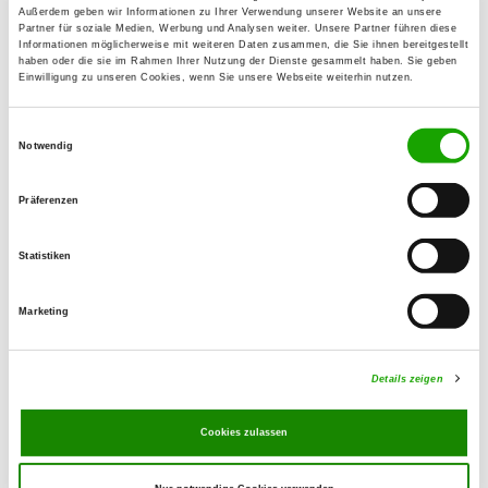
97688 Bad Kissingen
Außerdem geben wir Informationen zu Ihrer Verwendung unserer Website an unsere
Partner für soziale Medien, Werbung und Analysen weiter. Unsere Partner führen diese
Übungsplatz:
Informationen möglicherweise mit weiteren Daten zusammen, die Sie ihnen bereitgestellt
haben oder die sie im Rahmen Ihrer Nutzung der Dienste gesammelt haben. Sie geben
Kiefernstraße
Einwilligung zu unseren Cookies, wenn Sie unsere Webseite weiterhin nutzen.
97688 Bad Kissingen-Reiterswiesen
E-Mail:
Einwilligungsauswahl
Notwendig
schaeferhunde.badkissingen@gmail.com
Homepage:
Präferenzen
www.sv-og-badkissingen.de/
Statistiken
Angebot:
Unterordnung, Schutzdienst, Obedience,
Marketing
Begleithundevorbereitung
Details zeigen
Übungszeiten im Sommer:
Sonntag
10:00 h - 12:00 h
Cookies zulassen
Übungszeiten im Winter:
Sonntag
10:00 h - 12:00 h