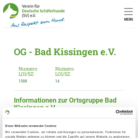
MENU
OG - Bad Kissingen e.V.
Numero
Numero
LOI/SZ:
LOI/SZ:
1588
14
Informationen zur Ortsgruppe Bad
Kissingen e.V.
Kontakt:
Olaf Kaiser
Diese Webseite verwendet Cookies
Höhenstr. 8
Wir verwenden Cookies, um Inhalte und Anzeigen zu personalisieren, Funktionen für
soziale Medien anbieten zu können und die Zugriffe auf unsere Website zu analysieren.