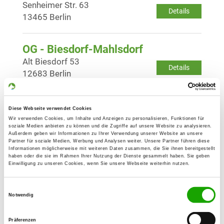
Senheimer Str. 63
Details
13465 Berlin
OG - Biesdorf-Mahlsdorf
Alt Biesdorf 53
Details
12683 Berlin
OG - Melchow
Diese Webseite verwendet Cookies
Am Friedhof
Wir verwenden Cookies, um Inhalte und Anzeigen zu personalisieren, Funktionen für
Details
soziale Medien anbieten zu können und die Zugriffe auf unsere Website zu analysieren.
16230 Melchow
Außerdem geben wir Informationen zu Ihrer Verwendung unserer Website an unsere
Partner für soziale Medien, Werbung und Analysen weiter. Unsere Partner führen diese
Informationen möglicherweise mit weiteren Daten zusammen, die Sie ihnen bereitgestellt
haben oder die sie im Rahmen Ihrer Nutzung der Dienste gesammelt haben. Sie geben
OG - Oranienburg e.V.
Einwilligung zu unseren Cookies, wenn Sie unsere Webseite weiterhin nutzen.
Steelitzer Straße
Details
16775 Gransee
Einwilligungsauswahl
Notwendig
OG - Pankow
Präferenzen