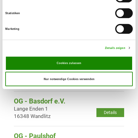
Blankenfelder Chaussee
Details
13159 Berlin-Blankenfelde
Statistiken
Marketing
OG - Oberhavel
Am Stichkanal 3
Details
16547 Birkenwerder
Details zeigen
Cookies zulassen
OG - Neuenhagen
Jahnstr.
Details
Nur notwendige Cookies verwenden
15366 Neuenhagen
OG - Basdorf e.V.
Lange Enden 1
Details
16348 Wandlitz
OG - Paulshof