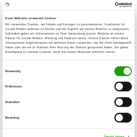
13467 Berlin
Übungsplatz:
Diese Webseite verwendet Cookies
Steelitzer Straße
Wir verwenden Cookies, um Inhalte und Anzeigen zu personalisieren, Funktionen für
16775 Gransee
soziale Medien anbieten zu können und die Zugriffe auf unsere Website zu analysieren.
Außerdem geben wir Informationen zu Ihrer Verwendung unserer Website an unsere
Numero di telefono:
Partner für soziale Medien, Werbung und Analysen weiter. Unsere Partner führen diese
Informationen möglicherweise mit weiteren Daten zusammen, die Sie ihnen bereitgestellt
030 40508990
haben oder die sie im Rahmen Ihrer Nutzung der Dienste gesammelt haben. Sie geben
Einwilligung zu unseren Cookies, wenn Sie unsere Webseite weiterhin nutzen.
Fax:
030 40508999
Einwilligungsauswahl
Notwendig
Handy:
0172 4024055
Präferenzen
E-Mail:
Statistiken
hvgansen@aol.com
Angebot:
Marketing
Faehrte, Unterordnung, Schutzdienst
Details zeigen