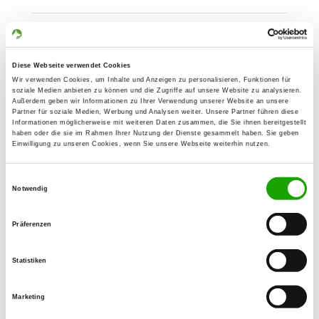
OG - Einbeck-Land v. 1967
Ivenstraße
Details
Diese Webseite verwendet Cookies
37574 Einbeck
Wir verwenden Cookies, um Inhalte und Anzeigen zu personalisieren, Funktionen für
soziale Medien anbieten zu können und die Zugriffe auf unsere Website zu analysieren.
Außerdem geben wir Informationen zu Ihrer Verwendung unserer Website an unsere
OG - Elze/Hannover
Partner für soziale Medien, Werbung und Analysen weiter. Unsere Partner führen diese
Informationen möglicherweise mit weiteren Daten zusammen, die Sie ihnen bereitgestellt
Riehe Weg 2
haben oder die sie im Rahmen Ihrer Nutzung der Dienste gesammelt haben. Sie geben
Details
Einwilligung zu unseren Cookies, wenn Sie unsere Webseite weiterhin nutzen.
31008 Elze
Einwilligungsauswahl
Notwendig
OG - Hohenbüchen
Feldmark
Details
Präferenzen
31073 Hohenbüchen
Statistiken
OG - Hildesheim von 1911
Wiesenstr. 90
Marketing
Details
31141 Hildesheim