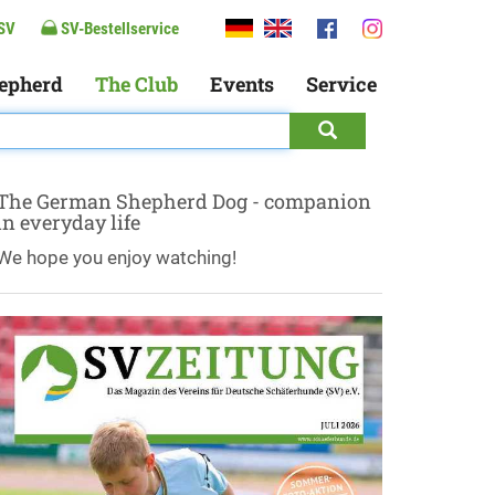
SV
SV-Bestellservice
epherd
The Club
Events
Service
The German Shepherd Dog - companion
in everyday life
We hope you enjoy watching!