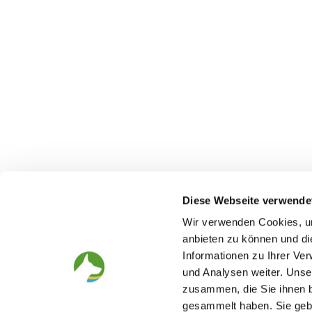
Diese Webseite verwende
Wir verwenden Cookies, um
anbieten zu können und di
Informationen zu Ihrer Ve
The German Shepherd
The Club
und Analysen weiter. Unse
zusammen, die Sie ihnen b
Everything about the breed
Structur
Breeding and upbringing
SV magazine
gesammelt haben. Sie gebe